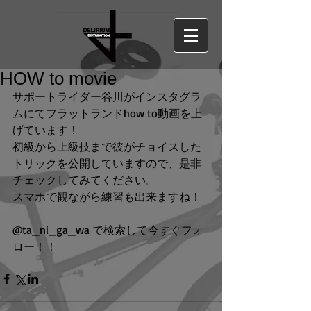
HOW to movie
サポートライダー谷川がインスタグラ
ムにてフラットランドhow to動画を上
げています！
初級から上級技まで彼がチョイスした
トリックを公開していますので、是非
チェックしてみてください。
スマホで観ながら練習も出来ますね！
@ta_ni_ga_wa で検索して今すぐフォ
ロー！！