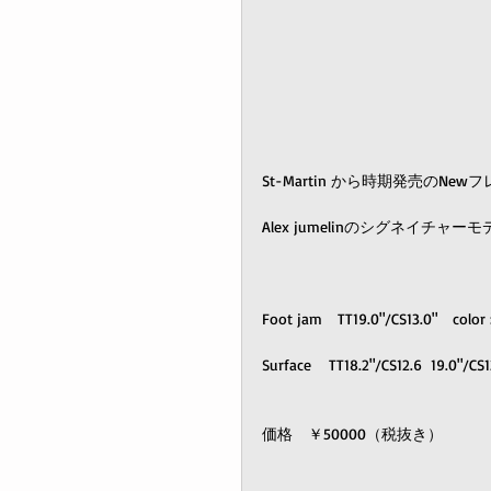
St-Martin から時期発売のN
Alex jumelinのシグネイチャー
Foot jam　TT19.0"/CS13.0"　color :
Surface    TT18.2"/CS12.6  19.0"/CS1
価格　￥50000（税抜き） 