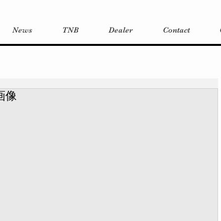
News
TNB
Dealer
Contact
 画像