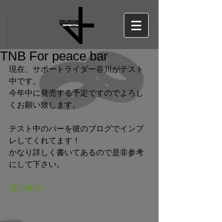
TNB For peace bar
現在、サポートライダー谷川がテスト
中です。 
今年中に発売する予定ですのでよろし
くお願い致します。 
テスト中のバーを彼のブログでインプ
レしてくれてます！ 
かなり詳しく書いてあるので是非参考
にして下さい。 
谷川BLOG