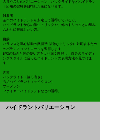
入りや戻りのバリエーション、バックライドなどハイドラン
ト応用の習得を目指した級になります。
対象者
基本のハイドラントを安定して習得している方。
ハイドラントからの派生トリックや、他のトリックとの組み
合わせに挑戦したい方。
目的
バランスと重心移動の微調整: 複雑なトリックに対応するため
のバランスコントロールを習得します。
BMXの動きと体の使い方をより深く理解し、自身のライディ
ングスタイルに合ったハイドラントの表現方法を見つけま
す。
内容
バックライド（後ろ漕ぎ）
右足ハイドラント（サイクロン）
ブーメラン
ファイヤーハイドラントなどの習得。
​ハイドラントバリエーション