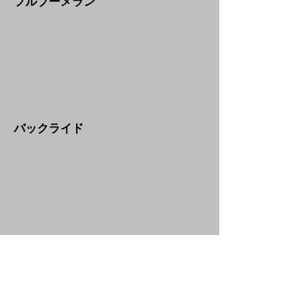
​フルブーメラン
​バックライド
​ファイヤーハイドラント