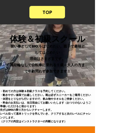
TOP
​体験＆初級スクール
習い事としてBMXをはじめたい、親子で趣味と
してはじめたい
​理由はさまざまです。
​補助輪なしで自転車に乗れる５歳～大人の方ま
で年齢問わず参加できます！
・初めての方は体験＆初級クラスを予約してください。
・動きやすい服装でお越しください。靴は必ずスニーカーをご着用ください
・休憩をとりながら行いますので、飲み物やタオルをご持参ください。
・料金のお支払いは、当日現金にてお願いいたします（おつりのないようご
準備いただけると助かります）
​先ずはBMXの乗り方からレクチャーします。
レベル沿って基本トリックを学んでいき、​クリアすると次のレベルにチャレ
ンジします。​
​（クリアの判定はインストラクターの判断になります）