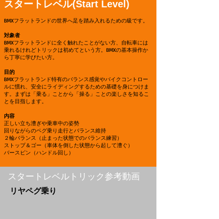
スタートレベル(Start Level)
BMXフラットランドの世界へ足を踏み入れるための級です。
対象者
BMXフラットランドに全く触れたことがない方、自転車には
乗れるけれどトリックは初めてという方。BMXの基本操作か
ら丁寧に学びたい方。
目的
BMXフラットランド特有のバランス感覚やバイクコントロー
ルに慣れ、安全にライディングするための基礎を身につけま
す。まずは「乗る」ことから「操る」ことの楽しさを知るこ
とを目指します。
内容​
正しい立ち漕ぎや乗車中の姿勢
回りながらのペグ乗り走行とバランス維持
２輪バランス（止まった状態でのバランス練習）
ストップ＆ゴー（車体を倒した状態から起して漕ぐ）
バースピン（ハンドル回し）
​スタートレベルトリック参考動画
​リヤペグ乗り