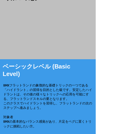
ベーシックレベル (Basic
Level)
BMXフラットランドの象徴的な基礎トリックの一つである
「ハイドラント」の習得を目的とした級です。安定したハイ
ドラントは、その後の様々なトリックへの応用を可能にす
る、フラットランドスキルの要となります。
このクラスでハイドラントを習得し、フラットランドの次の
ステップへ進みましょう。
対象者
BMXの基本的なバランス感覚があり、片足をペグに置くトリ
ックに挑戦したい方。