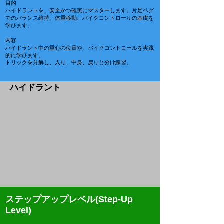
目的
ハイドラントを、安全かつ確実にマスターします。
片足ペグ
でのバランス維持、体重移動、バイクコントロールの基礎を
学びます。
内容
ハイドラント中の重心の位置や、バイクコントロールを実践
的に学びます。
トリックを分解し、入り、中身、戻りと分け練習。​
​ハイドラント
ステップアップレベル(Step-Up
Level)