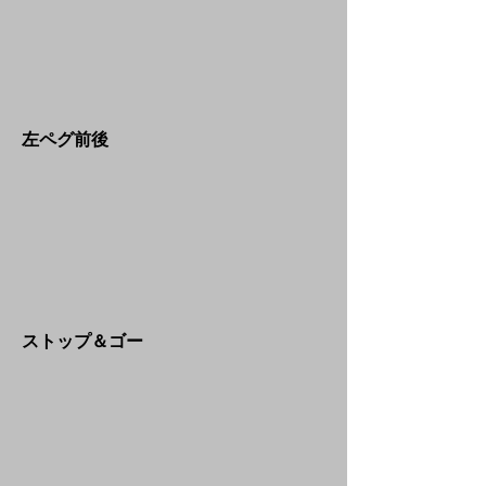
​左ペグ前後
​ストップ＆ゴー